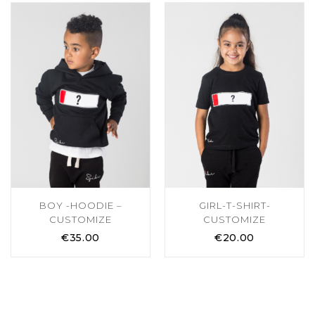
BOY -HOODIE –
GIRL-T-SHIRT-
CUSTOMIZE
CUSTOMIZE
€
35.00
€
20.00