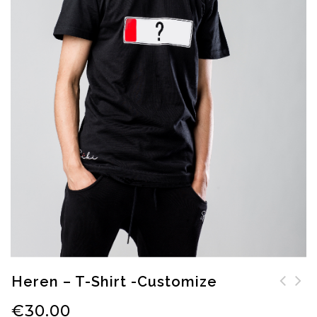
Heren – T-Shirt -Customize
Boy -Hoodie -
Heren - Sweater -
€
30.00
Customize
Customize