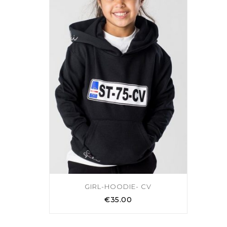
GIRL-HOODIE- CV
€
35.00